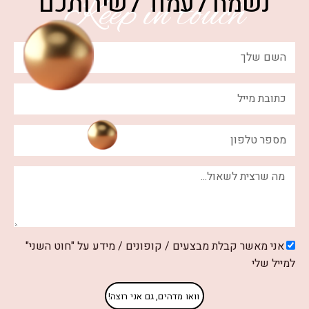
ח לעמוד לשירותכם
Keep in touc
בלת מבצעים / קופונים / מידע על "חוט השני"
וואו מדהים, גם אני רוצה!