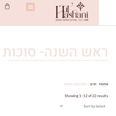
עגלת
תפריט
קניות
ש
ה
ש
נ
ה
-
ס
ו
כ
ו
ת
חגים
/ ראש השנה- סוכות
Showing 1–12 of 22 r