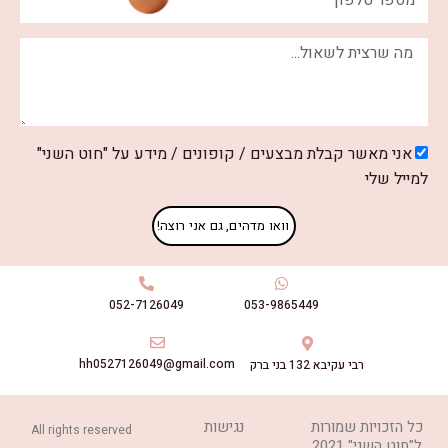
אשר קבלת מבצעים / קופונים / מידע על "חוט השני"
לי
וואו מדהים, גם אני רוצה!
053-9865449
052-7126049
hh0527126049@gmail.com
רבי עקיבא 132 בני ברק
יות שמורות
נגישות
All rights reserved
י" 2021