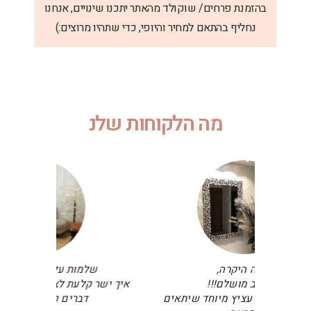
הזמנת פרחים/ שוקולד מהאתר יתכנו שינויים, אנחנו
נחליף בהתאם למחיר והיופי, כדי שתהיו מרוצים:)
מ
ה
ה
ל
ק
ו
ח
ו
ת
ש
ל
נ
ו
א
שלמות על!!!! אני מתרגשת!
תודה לך טובה 
איך ישר קלעת לצבעים שאני צריכה ... אין
על עיצוב נדיר 
דברים כאלו, תודהההה!
אין מילים על התא