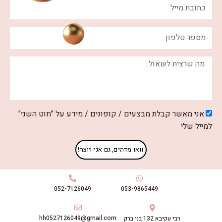
אשר קבלת מבצעים / קופונים / מידע על "חוט השני"
לי
וואו מדהים, גם אני רוצה!
053-9865449
052-7126049
hh0527126049@gmail.com
רבי עקיבא 132 בני ברק