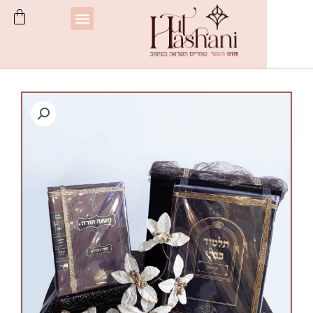
עגלת
תפריט
קניות