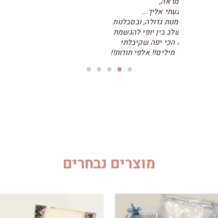
וב
קלע
מוצרים נבחרים